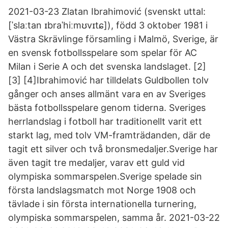
2021-03-23 Zlatan Ibrahimović (svenskt uttal:
[ˈslaːtan ɪbraˈhiːmʊvɪtɕ]), född 3 oktober 1981 i
Västra Skrävlinge församling i Malmö, Sverige, är
en svensk fotbollsspelare som spelar för AC
Milan i Serie A och det svenska landslaget. [2]
[3] [4]Ibrahimović har tilldelats Guldbollen tolv
gånger och anses allmänt vara en av Sveriges
bästa fotbollsspelare genom tiderna. Sveriges
herrlandslag i fotboll har traditionellt varit ett
starkt lag, med tolv VM-framträdanden, där de
tagit ett silver och två bronsmedaljer.Sverige har
även tagit tre medaljer, varav ett guld vid
olympiska sommarspelen.Sverige spelade sin
första landslagsmatch mot Norge 1908 och
tävlade i sin första internationella turnering,
olympiska sommarspelen, samma år. 2021-03-22