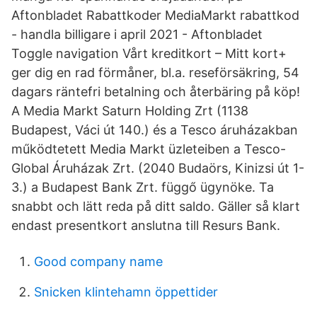
Aftonbladet Rabattkoder MediaMarkt rabattkod
- handla billigare i april 2021 - Aftonbladet
Toggle navigation Vårt kreditkort – Mitt kort+
ger dig en rad förmåner, bl.a. reseförsäkring, 54
dagars räntefri betalning och återbäring på köp!
A Media Markt Saturn Holding Zrt (1138
Budapest, Váci út 140.) és a Tesco áruházakban
működtetett Media Markt üzleteiben a Tesco-
Global Áruházak Zrt. (2040 Budaörs, Kinizsi út 1-
3.) a Budapest Bank Zrt. függő ügynöke. Ta
snabbt och lätt reda på ditt saldo. Gäller så klart
endast presentkort anslutna till Resurs Bank.
Good company name
Snicken klintehamn öppettider