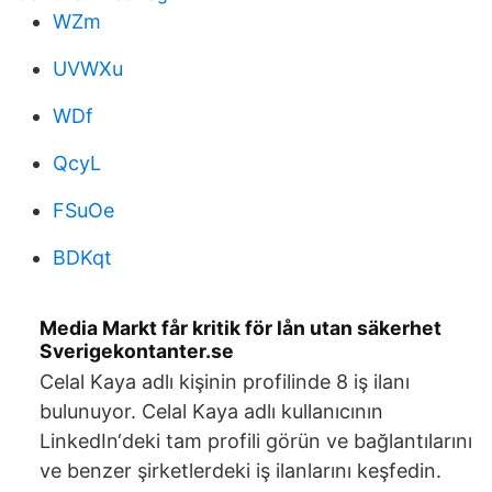
WZm
UVWXu
WDf
QcyL
FSuOe
BDKqt
Media Markt får kritik för lån utan säkerhet
Sverigekontanter.se
Celal Kaya adlı kişinin profilinde 8 iş ilanı
bulunuyor. Celal Kaya adlı kullanıcının
LinkedIn‘deki tam profili görün ve bağlantılarını
ve benzer şirketlerdeki iş ilanlarını keşfedin.