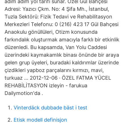
adım adım yol tarifi sunar. Özel Gül Bahçesi
Adresi: Yazıcı Çkm. No: 4 Şifa Mh., İstanbul,
Tuzla Sektörü: Fizik Tedavi ve Rehabilitasyon
Merkezleri Telefonu: 0 (216) 423 17 Gül Bahçesi
Anaokulu gönüllüleri, Otizm konusunda
farkındalık oluşturmak amacıyla farklı bir etkinlik
düzenledi. Bu kapsamda, Van Yolu Caddesi
üzerindeki kaymakamlık binası önünde bir araya
gelen grup üyeleri, buradaki kaldırımlar üzerinde
çizdikleri yapboz parçalarını kırmızı, mavi,
turkuaz … 2012-12-06 · ÖZEL FATMA YÜCEL
REHABİLİTASYON izleyin - farukua
Dailymotion'da .
Vinterdäck dubbade bäst i test
Etisk modell definisjon