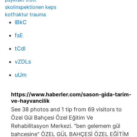
skolinspektionen keps
kotfraktur trauma
lBkC
fsE
tCdl
vZDLs
uUm
https://www.haberler.com/sason-gida-tarim-
ve-hayvancilik
See 38 photos and 1 tip from 69 visitors to
Özel Gül Bahçesi Özel Eğitim Ve
Rehabilitasyon Merkezi. "ben gelemem gül
bahcesine" ÖZEL GÜL BAHÇESİ ÖZEL EĞİTİM