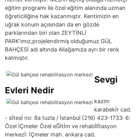
eğitim programı ile özel eğitim alanında uzman
öğreticiliğine hak kazanmıştır. Kentimizin en
uğrak konum açısından da en gözde
parklarından biri olan ZEYTİNLİ
PARK'ımız,projelendirmiş olduğumuz GÜL
BAHÇESİ adı altında Aliağamıza ayrı bir renk
katmıştır.
Sevgi
Evleri Nedir
kazim
karabekİr cad.
- sİtesİ no: 8a tuzla / İstanbul (216) 423-1733: 6:
Özel İÇmeler Özel eĞİtİm ve rehabİlİtasyon
merkezİ: İÇmeler mah. ankara cad.